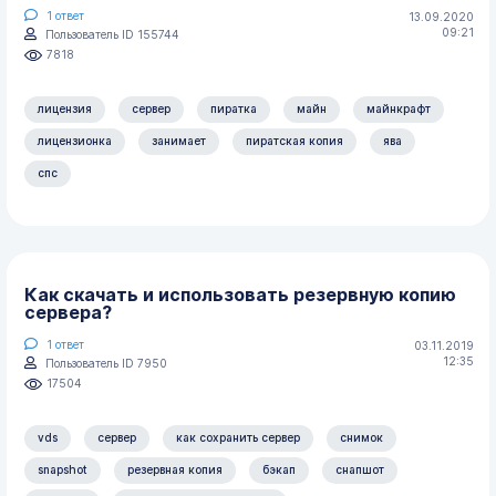
1
ответ
13.09.2020
09:21
Пользователь ID 155744
7818
лицензия
сервер
пиратка
майн
майнкрафт
лицензионка
занимает
пиратская копия
ява
спс
Как скачать и использовать резервную копию
сервера?
1
ответ
03.11.2019
12:35
Пользователь ID 7950
17504
vds
сервер
как сохранить сервер
снимок
snapshot
резервная копия
бэкап
снапшот