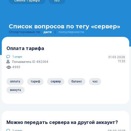
смена тарифа
iso
Список вопросов по тегу «сервер»
Отсортировано по:
дате
|
популярности
Оплата тарифа
1
ответ
31.03.2026
11:33
Пользователь ID 482364
4993
оплата
тариф
сервер
баланс
час
минута
Можно передать сервера на другой аккаунт?
1
ответ
08.09.2025