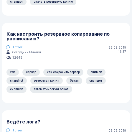
снэпшот
скачать резервную копию
Как настроить резервное копирование по
расписанию?
1
ответ
26.09.2019
16:37
Сотрудник Михаил
32645
vds
сервер
как сохранить сервер
снимок
snapshot
резервная копия
бэкап
снапшот
снэпшот
автоматический бэкап
Ведёте логи?
1
ответ
06.09.2019