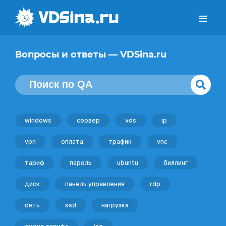
Вопросы и ответы — VDSina.ru
windows
сервер
vds
ip
vpn
оплата
трафик
vnc
тариф
пароль
ubuntu
биллинг
диск
панель управления
rdp
сеть
ssd
нагрузка