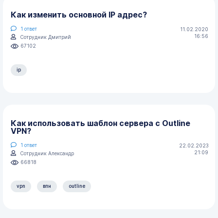
Как изменить основной IP адрес?
1
ответ
11.02.2020
16:56
Сотрудник Дмитрий
67102
ip
Как использовать шаблон сервера с Outline
VPN?
1
ответ
22.02.2023
21:09
Сотрудник Александр
66818
vpn
впн
outline