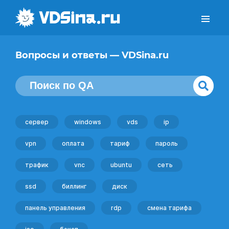
Вопросы и ответы — VDSina.ru
сервер
windows
vds
ip
vpn
оплата
тариф
пароль
трафик
vnc
ubuntu
сеть
ssd
биллинг
диск
панель управления
rdp
смена тарифа