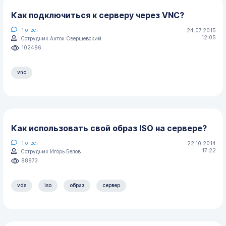
Как подключиться к серверу через VNC?
1
ответ
24.07.2015
12:05
Сотрудник Антон Сверщевский
102486
vnc
Как использовать свой образ ISO на сервере?
1
ответ
22.10.2014
17:22
Сотрудник Игорь Белов
88873
vds
iso
образ
сервер