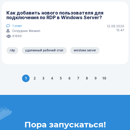
Как добавить нового пользователя для
подключения по RDP в Windows Server?
1
ответ
12.08.2020
15:47
Сотрудник Михаил
61690
rdp
удаленный рабочий стол
windows server
1
2
3
4
5
6
7
8
9
10
Пора запускаться!