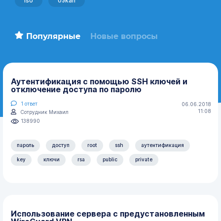
iso
бэкап
Популярные
Новые вопросы
Аутентификация с помощью SSH ключей и
отключение доступа по паролю
1
ответ
06.06.2018
11:08
Сотрудник Михаил
138990
пароль
доступ
root
ssh
аутентификация
key
ключи
rsa
public
private
Использование сервера с предустановленным