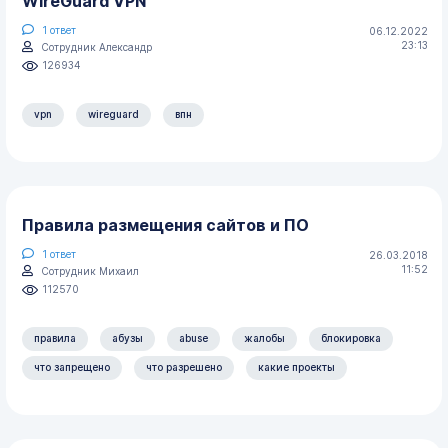
WireGuard VPN
1
ответ
06.12.2022
23:13
Сотрудник Александр
126934
vpn
wireguard
впн
Правила размещения сайтов и ПО
1
ответ
26.03.2018
11:52
Сотрудник Михаил
112570
правила
абузы
abuse
жалобы
блокировка
что запрещено
что разрешено
какие проекты