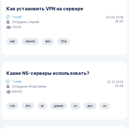
Как установить VPN на сервере
1
ответ
24.04.2018
18:00
Сотрудник Сергей
78533
vpn
ubuntu
внп
l2tp
Какие NS-серверы использовать?
1
ответ
22.10.2014
18:28
Сотрудник Игорь Белов
69490
vds
dns
ip
домен
ns
днс
нс