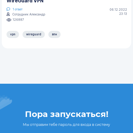
WireGuard VPN
1
ответ
06.12.2022
23:13
Сотрудник Александр
126887
vpn
wireguard
впн
Пора запускаться!
Мы отправим тебе пароль для входа в систему