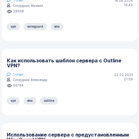
1
ответ
18.06.2024
18:45
Сотрудник Михаил
28968
vpn
wireguard
впн
Как использовать шаблон сервера с Outline
VPN?
1
ответ
22.02.2023
21:09
Сотрудник Александр
66794
vpn
впн
outline
Использование сервера с предустановленным