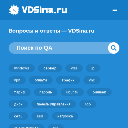
Вопросы и ответы — VDSina.ru
windows
сервер
vds
ip
vpn
оплата
трафик
vnc
тариф
пароль
ubuntu
биллинг
диск
панель управления
rdp
сеть
ssd
нагрузка