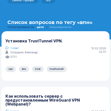
смена тарифа
iso
Список вопросов по тегу «впн»
Отсортировано по:
дате
|
популярности
Установка TrustTunnel VPN.
1
ответ
10.02.2026
22:01
Сотрудник Александр
5721
vpn
впн
trust
trusttunnell
Как использовать сервер с
предустановленным WireGuard VPN
(Webpanel)?