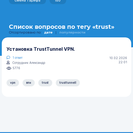
смена тарифа
iso
Список вопросов по тегу «trust»
Отсортировано по:
дате
|
популярности
Установка TrustTunnel VPN.
1
ответ
10.02.2026
22:01
Сотрудник Александр
5776
vpn
впн
trust
trusttunnell