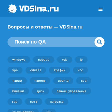
Вопросы и ответы — VDSina.ru
windows
сервер
vds
ip
vpn
оплата
трафик
vnc
тариф
пароль
ubuntu
ssd
биллинг
диск
панель управления
rdp
сеть
нагрузка