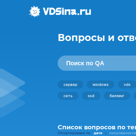
Вопросы и отв
сервер
windows
vds
сеть
ssd
биллинг
Список вопросов по те
Отсортировано по:
дате
|
популярности