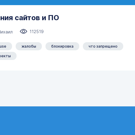
ния сайтов и ПО
112519
Михаил
use
жалобы
блокировка
что запрещено
оекты