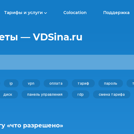
Тарифы и услуги
Colocation
Поддержка
еты — VDSina.ru
ip
vpn
оплата
тариф
пароль
диск
панель управления
rdp
смена тарифа
гу «что разрешено»