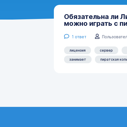
Обязательна ли 
можно играть с п
1
ответ
Пользовател
лицензия
сервер
занимает
пиратская коп