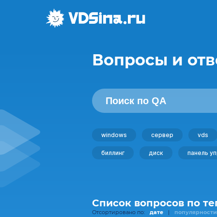
Вопросы и отв
windows
сервер
vds
биллинг
диск
панель у
Список вопросов по те
Отсортировано по:
дате
|
популярности