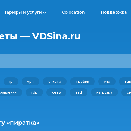
Тарифы и услуги
Colocation
Поддержка
еты — VDSina.ru
ip
vpn
оплата
трафик
vnc
та
правления
rdp
сеть
ssd
нагрузка
с
гу «пиратка»