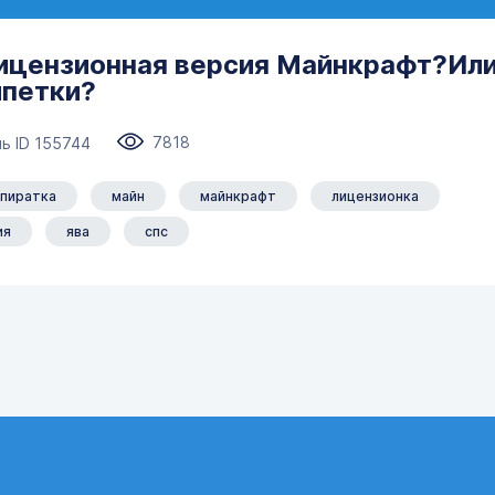
Лицензионная версия Майнкрафт?Ил
ипетки?
7818
ь ID 155744
пиратка
майн
майнкрафт
лицензионка
ия
ява
спс