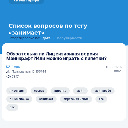
смена тарифа
Список вопросов по тегу
«занимает»
Отсортировано по:
дате
|
популярности
Обязательна ли Лицензионная версия
Майнкрафт?Или можно играть с пипетки?
1
ответ
13.09.2020
09:21
Пользователь ID 155744
7817
лицензия
сервер
пиратка
майн
майнкрафт
лицензионка
занимает
пиратская копия
ява
спс