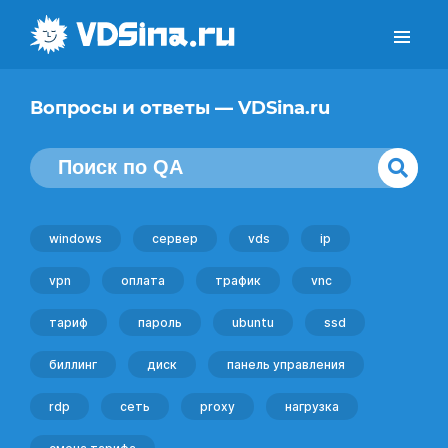
Вопросы и ответы — VDSina.ru
windows
сервер
vds
ip
vpn
оплата
трафик
vnc
тариф
пароль
ubuntu
ssd
биллинг
диск
панель управления
rdp
сеть
proxy
нагрузка