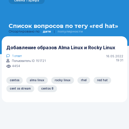
смена тарифа
Список вопросов по тегу «red hat»
Отсортировано по:
дате
|
популярности
Добавление образов Alma Linux и Rocky Linux
1
ответ
16.05.2022
19:31
Пользователь ID 151721
4454
centos
alma linux
rocky linux
rhel
red hat
cent os stream
centos 8