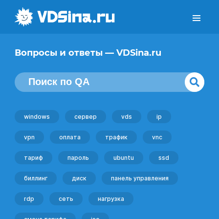
Вопросы и ответы — VDSina.ru
windows
сервер
vds
ip
vpn
оплата
трафик
vnc
тариф
пароль
ubuntu
ssd
биллинг
диск
панель управления
rdp
сеть
нагрузка