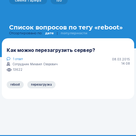
смена тарифа
iso
Список вопросов по тегу «reboot»
Отсортировано по:
дате
|
популярности
Как можно перезагрузить сервер?
1
ответ
08.03.2015
14:08
Сотрудник Михаил Озорович
13622
reboot
перезагрузка