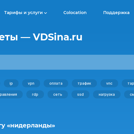
Тарифы и услуги
Colocation
Поддержка
еты — VDSina.ru
ip
vpn
оплата
трафик
vnc
та
правления
rdp
сеть
ssd
нагрузка
с
гу «нидерланды»