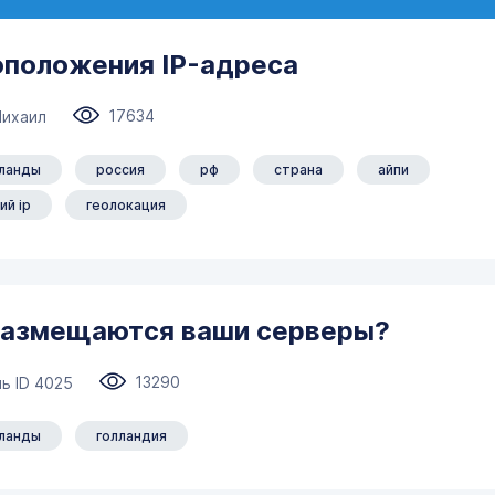
оположения IP-адреса
17634
Михаил
ланды
россия
рф
страна
айпи
ий ip
геолокация
 размещаются ваши серверы?
13290
ь ID 4025
ланды
голландия