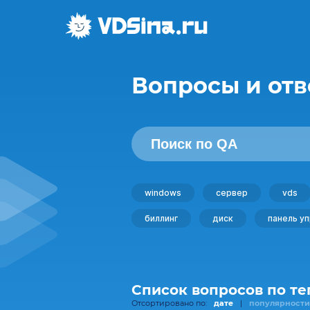
Вопросы и отв
windows
сервер
vds
биллинг
диск
панель у
Список вопросов по те
Отсортировано по:
дате
|
популярности