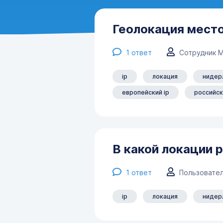
Геолокация мест
1
ответ
Сотрудник 
ip
локация
нидер
европейский ip
российск
В какой локации
1
ответ
Пользовател
ip
локация
нидер