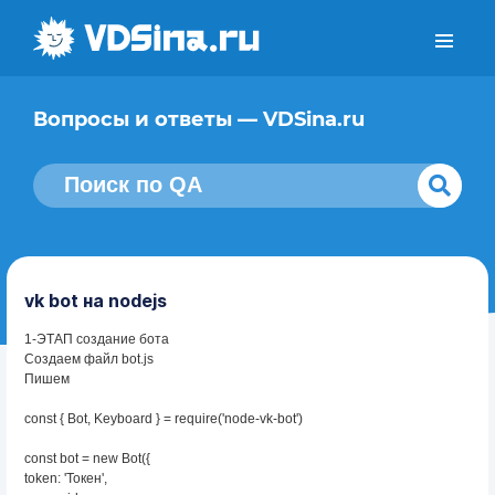
Вопросы и ответы — VDSina.ru
vk bot на nodejs
1-ЭТАП создание бота
Создаем файл bot.js
Пишем
const { Bot, Keyboard } = require('node-vk-bot')
const bot = new Bot({
token: 'Токен',