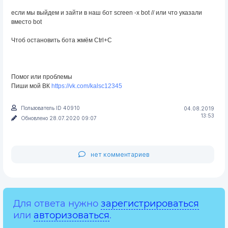
если мы выйдем и зайти в наш бот screen -x bot // или что указали
вместо bot
Чтоб остановить бота жмём Ctrl+C
Помог или проблемы
Пиши мой ВК
https://vk.com/kalsc12345
Пользователь ID 40910
04.08.2019
13:53
Обновлено 28.07.2020 09:07
нет комментариев
Для ответа нужно
зарегистрироваться
или
авторизоваться
.