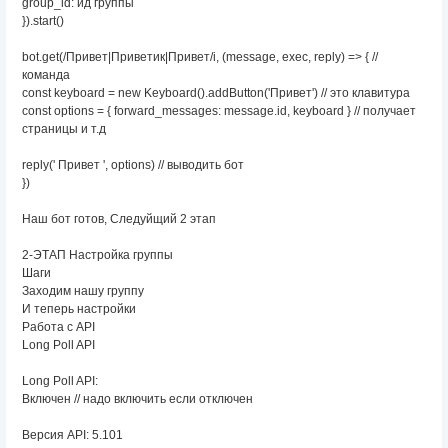
group_id: ид группы
}).start()
bot.get(/Привет|Приветик|Привет/i, (message, exec, reply) => { //
команда
const keyboard = new Keyboard().addButton('Привет') // это клавитура
const options = { forward_messages: message.id, keyboard } // получает
страницы и т.д
reply(' Привет ', options) // выводить бот
})
Наш бот готов, Следуйщий 2 этап
2-ЭТАП Настройка группы
Шаги
Заходим нашу группу
И теперь настройки
Работа с API
Long Poll API
Long Poll API:
Включен // надо включить если отключен
Версия API: 5.101