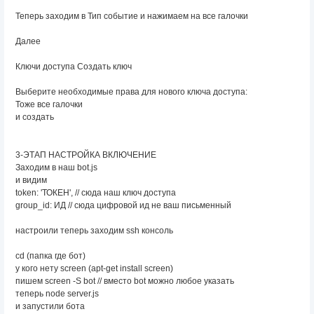
Теперь заходим в Тип событие и нажимаем на все галочки
Далее
Ключи доступа Создать ключ
Выберите необходимые права для нового ключа доступа:
Тоже все галочки
и создать
3-ЭТАП НАСТРОЙКА ВКЛЮЧЕНИЕ
Заходим в наш bot.js
и видим
token: 'ТОКЕН', // сюда наш ключ доступа
group_id: ИД // сюда цифровой ид не ваш письменный
настроили теперь заходим ssh консоль
cd (папка где бот)
у кого нету screen (apt-get install screen)
пишем screen -S bot // вместо bot можно любое указать
теперь node server.js
и запустили бота