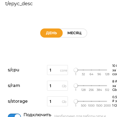
t/epyc_desc
ДЕНЬ
МЕСЯЦ
10
s/cpu
за 
core
co
1
32
64
96
128
8
s/ram
за 
Gb
Gb
1
128
256
384
512
0.
s/storage
з
Gb
1 G
1
500
1000
1500
2000
Подключить
Необходимо для работы сети и