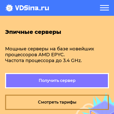
Эпичные серверы
Мощные серверы на базе новейших
процессоров AMD EPYC.
Частота процессора до 3.4 GHz.
Получить сервер
Смотреть тарифы