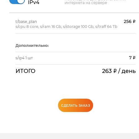
IPv4
интернета на сервере
256
t/base_plan
s/cpu 8 core
,
s/ram 16 Gb
,
s/storage 100 Gb
,
s/traff 64 Tb
Дополнительно:
7
s/ip4 1 шт
ИТОГО
263
/ день
СДЕЛАТЬ ЗАКАЗ