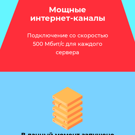
Мощные
интернет-каналы
Подключение со скоростью
500 Мбит/с для каждого
сервера
В данный момент запущено