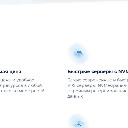
мая цена
Быстрые серверы с NV
 цены и удобное
Самые современные и быс
е ресурсов в любой
VPS серверы, NVMe-хранил
атите по мере роста!
с тройным резервировани
данных.