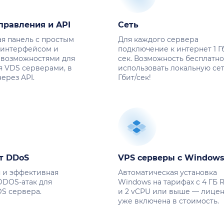
правления и API
Сеть
я панель с простым
Для каждого сервера
 интерфейсом и
подключение к интернет 1 Г
возможностями для
сек. Возможность бесплатн
 VDS серверами, в
использовать локальную сет
ерез API.
Гбит/сек!
т DDoS
VPS cерверы с Window
 и эффективная
Автоматическая установка
DDOS-атак для
Windows на тарифах с 4 ГБ 
S сервера.
и 2 vCPU или выше — лице
уже включена в стоимость.