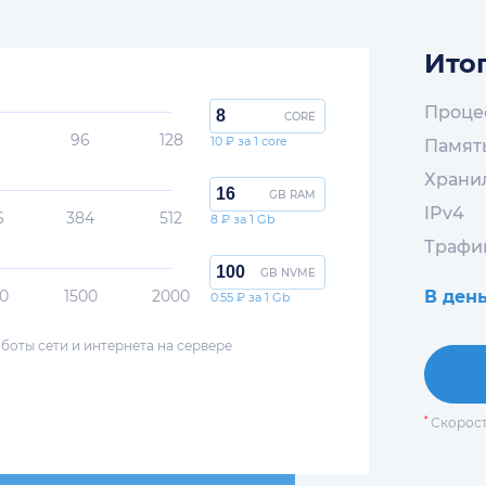
Итог
Проце
CORE
96
128
10 ₽ за 1 core
Памят
Храни
GB RAM
IPv4
6
384
512
8 ₽ за 1 Gb
Трафи
GB NVME
0
1500
2000
В ден
0.55 ₽ за 1 Gb
боты сети и интернета на сервере
*
Скорост