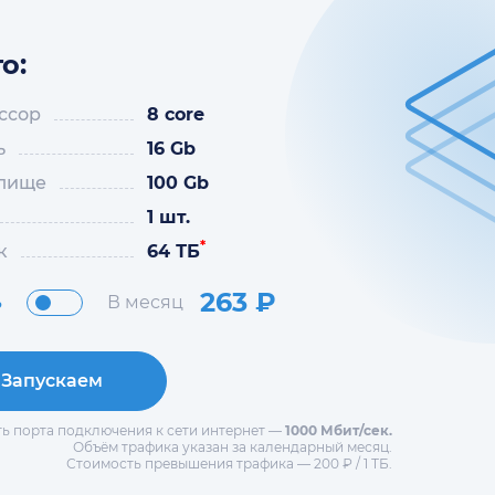
о:
ссор
8 core
ь
16 Gb
лище
100 Gb
1 шт.
*
к
64 ТБ
263
₽
ь
В месяц
Запускаем
ь порта подключения к сети интернет —
1000 Мбит/сек.
Объём трафика указан за календарный месяц.
Стоимость превышения трафика — 200 ₽ / 1 ТБ.