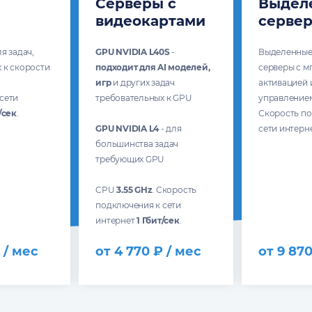
Серверы с
Выдел
видеокартами
серве
ля задач,
GPU NVIDIA L40S
-
Выделенные
 к скорости
подходит для AI моделей,
серверы с м
игр
и других задач
активацией 
сети
требовательных к GPU
управление
/сек
.
Скорость п
GPU NVIDIA L4
- для
сети интерн
большинства задач
требующих GPU
CPU
3.55 GHz
. Скорость
подключения к сети
интернет
1 Гбит/сек
.
 / мес
от 4 770 ₽ / мес
от 9 870