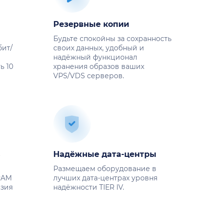
Резервные копии
Будьте спокойны за сохранность
бит/
своих данных, удобный и
о
надёжный функционал
ь 10
хранения образов ваших
VPS/VDS серверов.
s
Надёжные дата-центры
Размещаем оборудование в
RAM
лучших дата-центрах уровня
нзия
надёжности TIER IV.