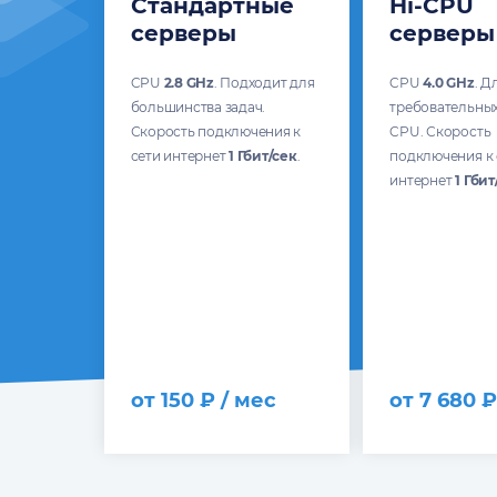
Стандартные
Hi-CPU
серверы
серверы
CPU
2.8 GHz
. Подходит для
CPU
4.0 GHz
. Д
большинства задач.
требовательных
Скорость подключения к
CPU. Скорость
сети интернет
1 Гбит/сек
.
подключения к 
интернет
1 Гбит
от 150 ₽ / мес
от 7 680 ₽