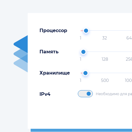
Процессор
1
32
64
Память
1
128
25
Хранилище
1
500
100
IPv4
Необходимо для ра