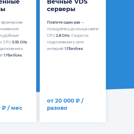
енные
Вечные VDS
ры
серверы
 физические
Платите один раз
—
гновенной
пользуйтесь до конца света!
и удобным
CPU
2.8 GHz
. Скорость
м. CPU
3.55 GHz
.
подключения к сети
одключения к
интернет
1 Гбит/сек
.
ет
1 Гбит/сек
.
от 20 000 ₽ /
 ₽ / мес
разово