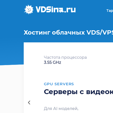
Та
Хостинг облачных VDS/VPS
Частота процессора
3.55 GHz
GPU SERVERS
Серверы с видео
Для AI моделей,