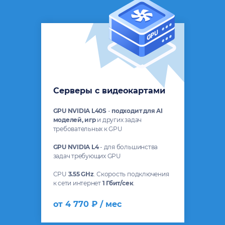
Серверы с видеокартами
GPU NVIDIA L40S
-
подходит для AI
моделей, игр
и других задач
требовательных к GPU
GPU NVIDIA L4
- для большинства
задач требующих GPU
CPU
3.55 GHz
. Скорость подключения
к сети интернет
1 Гбит/сек
.
от 4 770 ₽ / мес