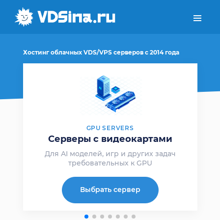
Хостинг облачных VDS/VPS серверов с 2014 года
GPU SERVERS
х
Серверы с видеокартами
00
Для AI моделей,
игр и других задач
требовательных к GPU
Выбрать сервер