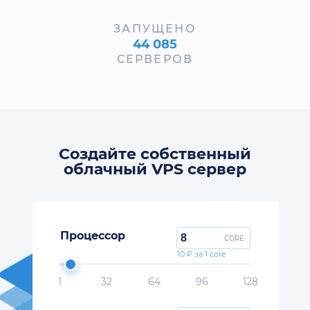
ЗАПУЩЕНО
44 085
СЕРВЕРОВ
Создайте собственный
облачный VPS сервер
Процессор
CORE
10 ₽ за 1 core
1
32
64
96
128