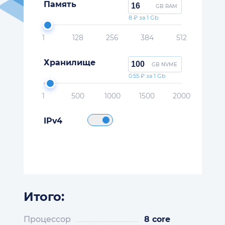
Память
GB RAM
8 ₽ за 1 Gb
1
128
256
384
512
Хранилище
GB NVME
0.55 ₽ за 1 Gb
1
500
1000
1500
2000
IPv4
Итого:
Процессор
8 core